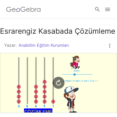
Google Classroom
Esrarengiz Kasabada Çözümleme
Yazar:
Anabilim Eğitim Kurumları
GeoGebra Ders
Giriş yap