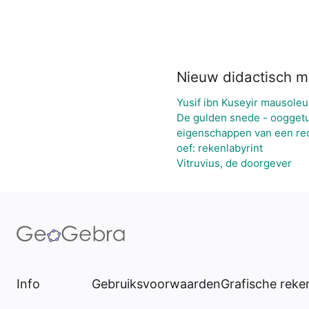
Nieuw didactisch m
Yusif ibn Kuseyir mausoleu
De gulden snede - oogget
eigenschappen van een re
oef: rekenlabyrint
Vitruvius, de doorgever
Info
Gebruiksvoorwaarden
Grafische rek