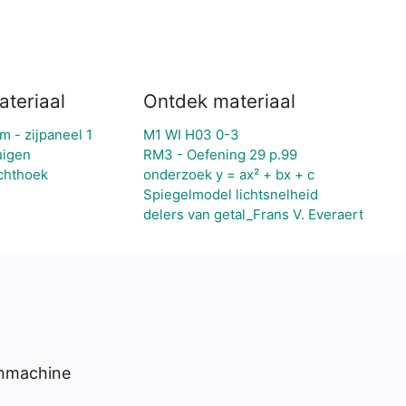
ateriaal
Ontdek materiaal
m - zijpaneel 1
M1 WI H03 0-3
uigen
RM3 - Oefening 29 p.99
chthoek
onderzoek y = ax² + bx + c
Spiegelmodel lichtsnelheid
delers van getal_Frans V. Everaert
enmachine