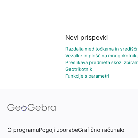
Novi prispevki
Razdalja med točkama in središč
Vezalke in ploščina mnogokotnik
Preslikava predmeta skozi zbiral
Geotrikotnik
Funkcije s parametri
O programu
Pogoji uporabe
Grafično računalo