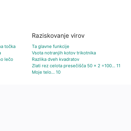
Raziskovanje virov
na točka
Ta glavne funkcije
a
Vsota notranjih kotov trikotnika
no lečo
Razlika dveh kvadratov
Zlati rez celota presečišča 50 x 2 =100... 11
Moje telo... 10