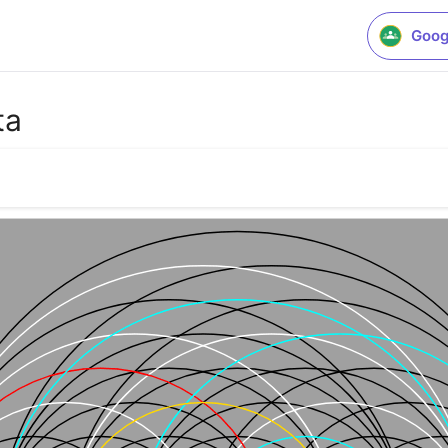
Goog
ta