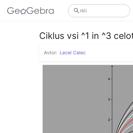
Išči
Ciklus vsi ^1 in ^3 celo
Avtor:
Lecel Celec