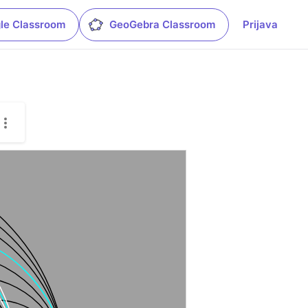
le Classroom
GeoGebra Classroom
Prijava