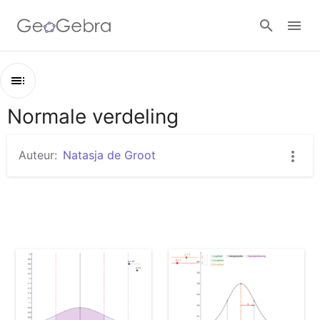
Google Classroom
Normale verdeling
Overzicht
GeoGebra Klaslokaal
Normale verdeling
Auteur:
Natasja de Groot
normale verdeling uitleggen
Aanmelden
De Normaalkromme