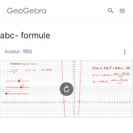
Google Classroom
abc- formule
Auteur:
RBS
GeoGebra Klaslokaal
Aanmelden