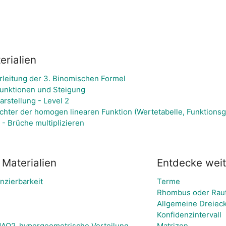
rialien
rleitung der 3. Binomischen Formel
Funktionen und Steigung
rstellung - Level 2
ichter der homogen linearen Funktion (Wertetabelle, Funktions
- Brüche multiplizieren
Materialien
Entdecke wei
nzierbarkeit
Terme
Rhombus oder Rau
Allgemeine Dreiec
Konfidenzintervall
Q2_hypergeometrische Verteilung
Matrizen