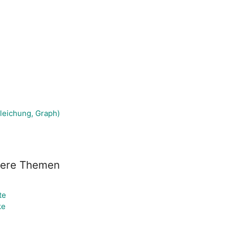
gleichung, Graph)
tere Themen
te
ke