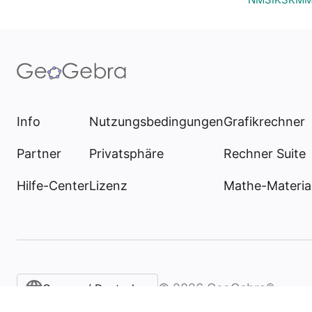
Info
Nutzungsbedingungen
Grafikrechner
Partner
Privatsphäre
Rechner Suite
Hilfe-Center
Lizenz
Mathe-Materia
©
2026
GeoGebra®
German / Deutsch