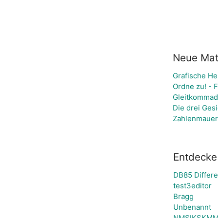
Neue Mate
Grafische He
Ordne zu! - 
Gleitkommada
Die drei Ges
Zahlenmauer 
Entdecke 
DB85 Differe
test3editor
Bragg
Unbenannt
NMSIKSKMMA