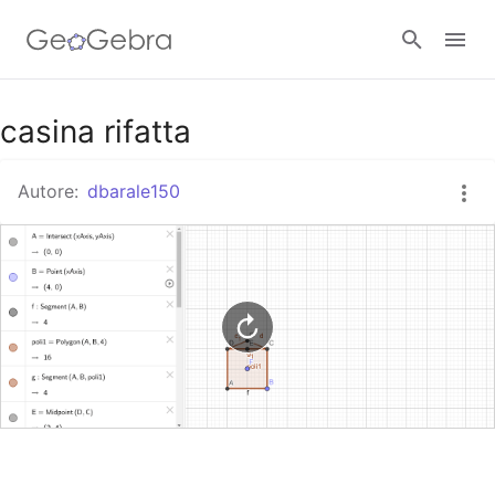
Google Classroom
casina rifatta
Autore:
dbarale150
GeoGebra Classroom
Accedi