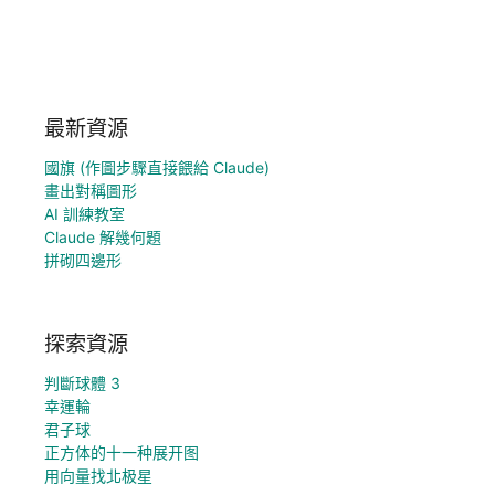
最新資源
國旗 (作圖步驟直接餵給 Claude)
畫出對稱圖形
AI 訓練教室
Claude 解幾何題
拼砌四邊形
探索資源
判斷球體 3
幸運輪
君子球
正方体的十一种展开图
用向量找北极星