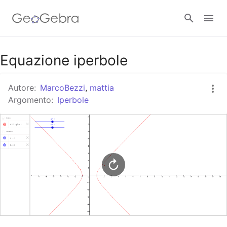
Google Classroom
Equazione iperbole
Autore:
MarcoBezzi
,
mattia
GeoGebra Classroom
Argomento:
Iperbole
Accedi