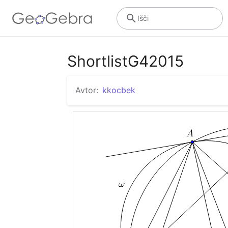
Išči
ShortlistG42015
Avtor:
kkocbek