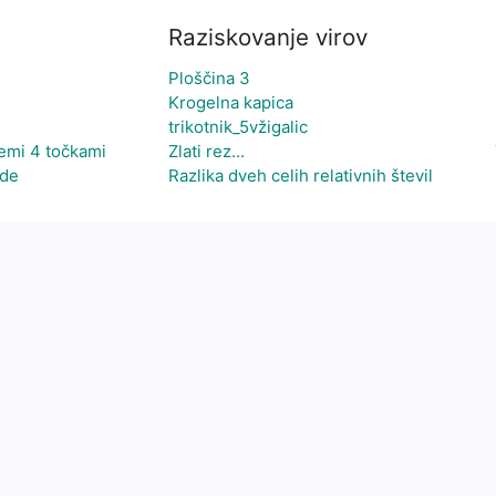
Raziskovanje virov
Ploščina 3
Krogelna kapica
trikotnik_5vžigalic
semi 4 točkami
Zlati rez...
ide
Razlika dveh celih relativnih števil