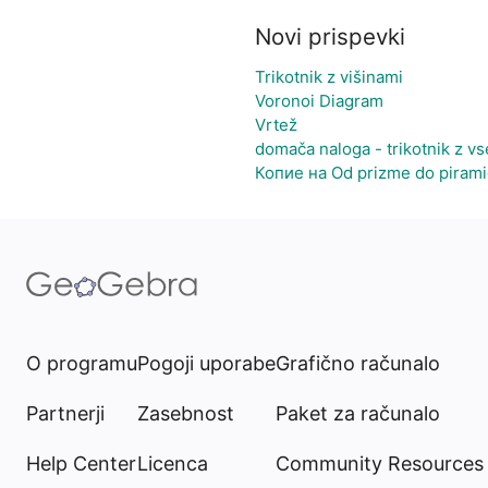
Novi prispevki
Trikotnik z višinami
Voronoi Diagram
Vrtež
domača naloga - trikotnik z v
Копие на Od prizme do piram
O programu
Pogoji uporabe
Grafično računalo
Partnerji
Zasebnost
Paket za računalo
Help Center
Licenca
Community Resources