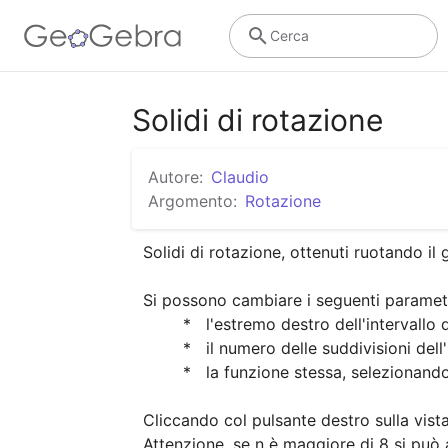
Cerca
Solidi di rotazione
Autore:
Claudio
Argomento:
Rotazione
Solidi di rotazione, ottenuti ruotando il g
Si possono cambiare i seguenti parametri
        *   l'estremo destro dell'intervallo di integrazione, slider "b"

        *   il numero delle suddivisioni dell'intervallo, slider "n"

        *   la funzione stessa, selezionandola in un insieme di 4 funzioni precaricate, mediante la slider "funzione".

Cliccando col pulsante destro sulla vista 
Attenzione, se n è maggiore di 8 si può