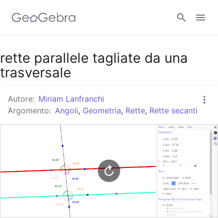
Google Classroom
rette parallele tagliate da una
trasversale
GeoGebra Classroom
Autore:
Miriam Lanfranchi
Argomento:
Angoli
,
Geometria
,
Rette
,
Rette secanti
Accedi