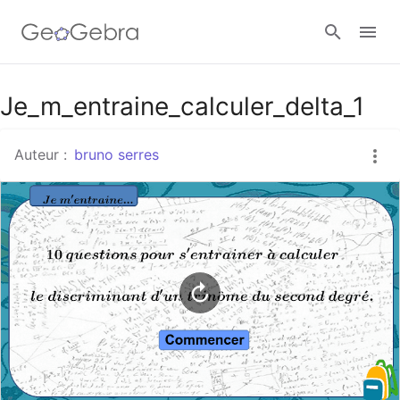
Google Classroom
Je_m_entraine_calculer_delta_1
Auteur :
bruno serres
Classe GeoGebra
Se connecter