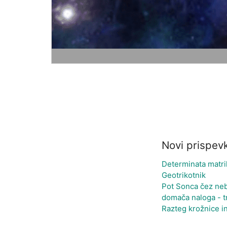
Novi prispevk
Determinata matri
Geotrikotnik
Pot Sonca čez ne
domača naloga - t
Razteg krožnice in