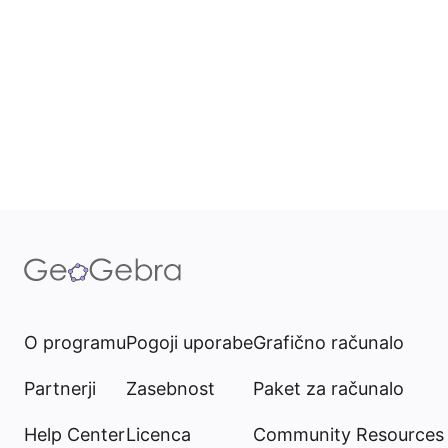
O programu
Pogoji uporabe
Grafično računalo
Partnerji
Zasebnost
Paket za računalo
Help Center
Licenca
Community Resources