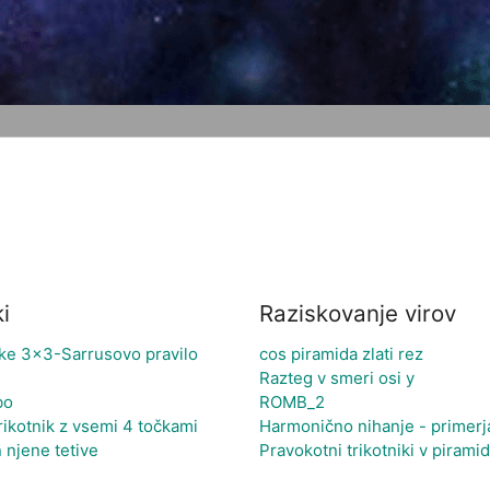
i
Raziskovanje virov
ke 3x3-Sarrusovo pravilo
cos piramida zlati rez
Razteg v smeri osi y
bo
ROMB_2
rikotnik z vsemi 4 točkami
Harmonično nihanje - primerj
 njene tetive
Pravokotni trikotniki v piramid