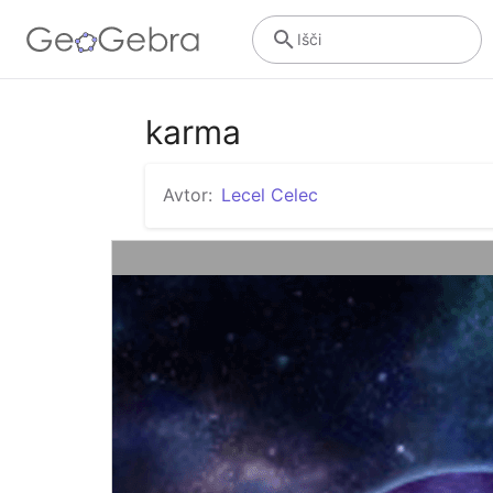
Išči
karma
Avtor:
Lecel Celec