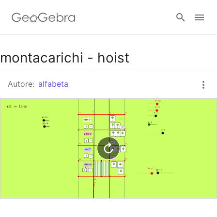
Google Classroom
montacarichi - hoist
Autore:
alfabeta
GeoGebra Classroom
Accedi