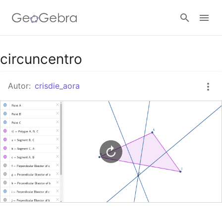
Google Classroom
circuncentro
Autor:
crisdie_aora
GeoGebra Classroom
Abrir sesión