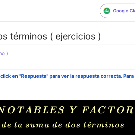
Google C
 términos ( ejercicios )
no )
click en "Respuesta" para ver la respuesta correcta. Para 