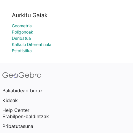
Aurkitu Gaiak
Geometria
Poligonoak
Deribatua
Kalkulu Diferentziala
Estatistika
Baliabideari buruz
Kideak
Help Center
Erabilpen-baldintzak
Pribatutasuna