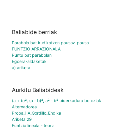
Baliabide berriak
Parabola bat irudikatzen pausoz-pauso
FUNTZIO ARRAZIONALA
Puntu bat parabolan
Egoera-aldaketak
a) ariketa
Aurkitu Baliabideak
(a + b)², (a - b)², a² - b² biderkadura bereziak
Alternadorea
Proba_1.A_Gordillo_Endika
Ariketa 29
Funtzio lineala - teoria