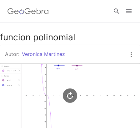
Google Classroom
funcion polinomial
Autor:
Veronica Martinez
GeoGebra Classroom
Abrir sesión