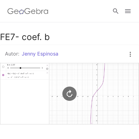
Google Classroom
FE7- coef. b
Autor:
Jenny Espinosa
GeoGebra Classroom
Abrir sesión