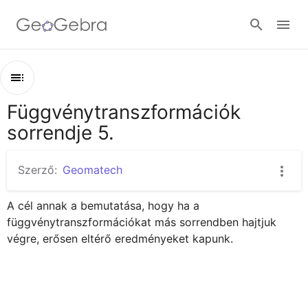
Google Classroom
Függvénytranszformációk
Áttekintés
GeoGebra Classroom
sorrendje 5.
Függvénytranszformációk sorrendje 5.
Függvénytranszformációk sorrendje 5.
Szerző:
Geomatech
Bejelentkezés
A cél annak a bemutatása, hogy ha a 
függvénytranszformációkat más sorrendben hajtjuk 
végre, erősen eltérő eredményeket kapunk.