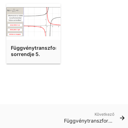
Függvénytranszformációk
sorrendje 5.
Következő
Függvénytranszformációk sorrendje 5.