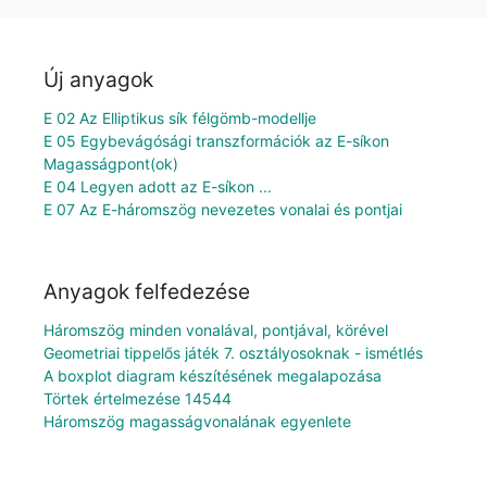
Új anyagok
E 02 Az Elliptikus sík félgömb-modellje
E 05 Egybevágósági transzformációk az E-síkon
Magasságpont(ok)
E 04 Legyen adott az E-síkon ...
E 07 Az E-háromszög nevezetes vonalai és pontjai
Anyagok felfedezése
Háromszög minden vonalával, pontjával, körével
Geometriai tippelős játék 7. osztályosoknak - ismétlés
A boxplot diagram készítésének megalapozása
Törtek értelmezése 14544
Háromszög magasságvonalának egyenlete