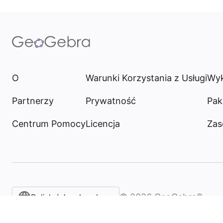
O
Warunki Korzystania z Usługi
Wyk
Partnerzy
Prywatność
Pak
Centrum Pomocy
Licencja
Zas
©
2026
GeoGebra®
Polish / Język polski‎