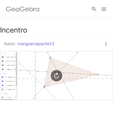
Google Classroom
Incentro
Autor:
ivanguerrapache22
GeoGebra Classroom
Abrir sesión