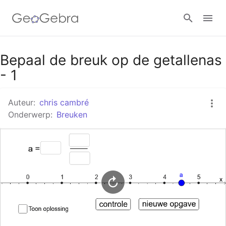
Google Classroom
Bepaal de breuk op de getallenas
- 1
GeoGebra Klaslokaal
Auteur:
chris cambré
Onderwerp:
Breuken
Aanmelden