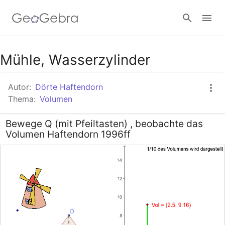
Google Classroom
Mühle, Wasserzylinder
Autor:
Dörte Haftendorn
GeoGebra Classroom
Thema:
Volumen
Bewege Q (mit Pfeiltasten) , beobachte das
Anmelden
Volumen Haftendorn 1996ff