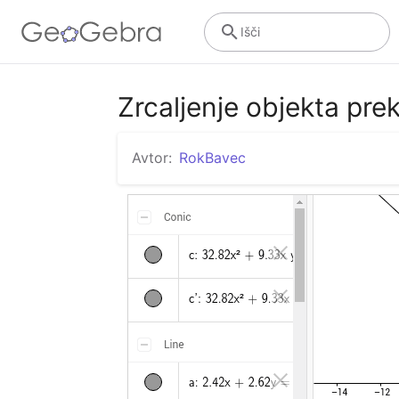
Išči
Zrcaljenje objekta pre
Avtor:
RokBavec