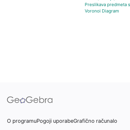
Preslikava predmeta s
Voronoi Diagram
O programu
Pogoji uporabe
Grafično računalo