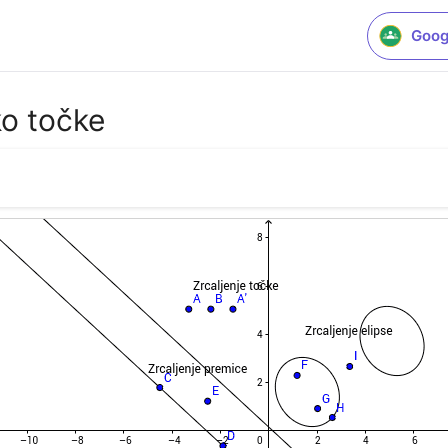
Goog
ko točke