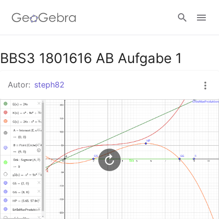
Google Classroom
BBS3 1801616 AB Aufgabe 1
Autor:
steph82
GeoGebra Classroom
Anmelden