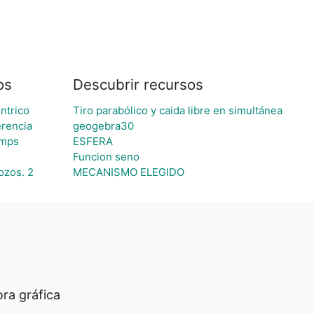
os
Descubrir recursos
ntrico
Tiro parabólico y caida libre en simultánea
erencia
geogebra30
amps
ESFERA
Funcion seno
ozos. 2
MECANISMO ELEGIDO
ra gráfica