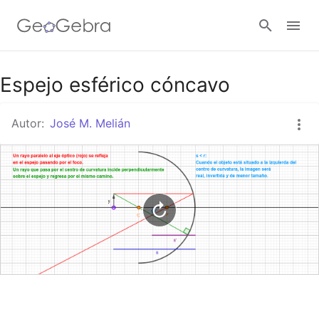
Google Classroom
Espejo esférico cóncavo
Autor:
José M. Melián
GeoGebra Classroom
Abrir sesión