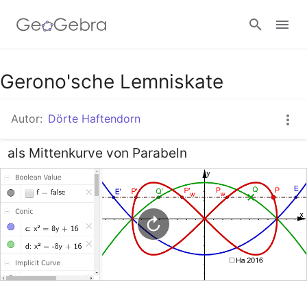
Google Classroom
Gerono'sche Lemniskate
Autor:
Dörte Haftendorn
GeoGebra Classroom
als Mittenkurve von Parabeln
Anmelden