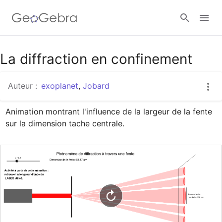
Google Classroom
La diffraction en confinement
Auteur :
exoplanet
,
Jobard
Classe GeoGebra
Animation montrant l'influence de la largeur de la fente 
Se connecter