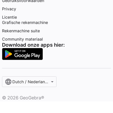
Gebruiksvoorwaarden
Privacy
Licentie
Grafische rekenmachine
Rekenmachine suite
Community materiaal
Download onze apps hier:
Dutch / Nederlands‎ (België)‎
©
2026
GeoGebra®