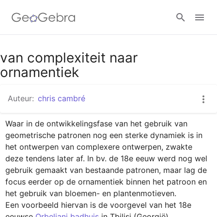
Google Classroom
van complexiteit naar
ornamentiek
GeoGebra Klaslokaal
Auteur:
chris cambré
Waar in de ontwikkelingsfase van het gebruik van 
Aanmelden
geometrische patronen nog een sterke dynamiek is in 
het ontwerpen van complexere ontwerpen, zwakte 
deze tendens later af. In bv. de 18e eeuw werd nog wel 
gebruik gemaakt van bestaande patronen, maar lag de 
focus eerder op de ornamentiek binnen het patroon en 
het gebruik van bloemen- en plantenmotieven.

Een voorbeeld hiervan is de voorgevel van het 18e 
eeuwse 
Orbeliani badhuis
 in Tbilisi (Georgië).