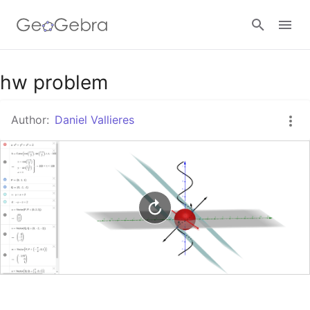
Google Classroom
hw problem
Author:
Daniel Vallieres
GeoGebra Classroom
Sign in