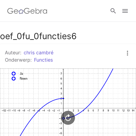
Google Classroom
oef_0fu_0functies6
Auteur:
chris cambré
GeoGebra Klaslokaal
Onderwerp:
Functies
Aanmelden