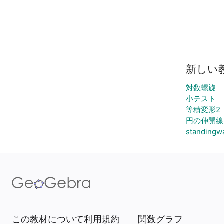
新しい
対数螺旋
小テスト
等積変形2
円の伸開線
standingw
この教材について
利用規約
関数グラフ