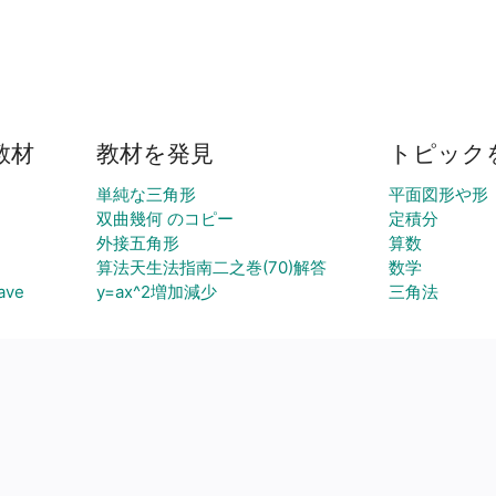
教材
教材を発見
トピック
単純な三角形
平面図形や形
双曲幾何 のコピー
定積分
外接五角形
算数
算法天生法指南二之巻(70)解答
数学
ave
y=ax^2増加減少
三角法