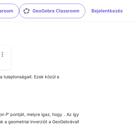
ssroom
GeoGebra Classroom
Bejelentkezés
a tulajdonságait. Ezek közül a 
. 
on 
P'
 pontját, melyre igaz, hogy 
Az így 
k a geometriai inverziót a GeoGebrával!