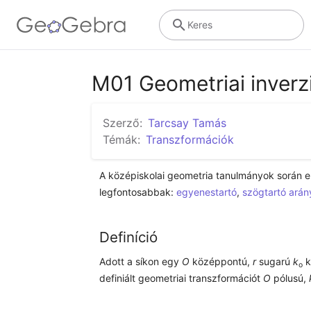
Keres
M01 Geometriai inverz
Szerző:
Tarcsay Tamás
Témák:
Transzformációk
﻿A középiskolai geometria tanulmányok során el
legfontosabbak: 
egyenestartó
, 
szögtartó arán
Definíció
﻿Adott a síkon egy 
O 
középpontú, 
r
 sugarú 
k
 k
o
definiált geometriai transzformációt 
O
 pólusú, 