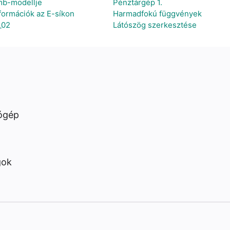
ömb-modellje
Pénztárgép 1.
formációk az E-síkon
Harmadfokú függvények
_02
Látószög szerkesztése
ógép
gok