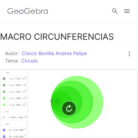
Google Classroom
MACRO CIRCUNFERENCIAS
Autor:
Choco Bonilla Andres Felipe
GeoGebra Classroom
Tema:
Círculo
Abrir sesión