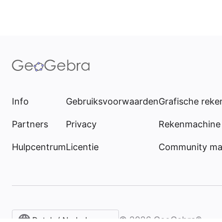
Info
Gebruiksvoorwaarden
Grafische rek
Partners
Privacy
Rekenmachine 
Hulpcentrum
Licentie
Community mat
©
2026
GeoGebra®
Dutch / Nederlands‎ (België)‎