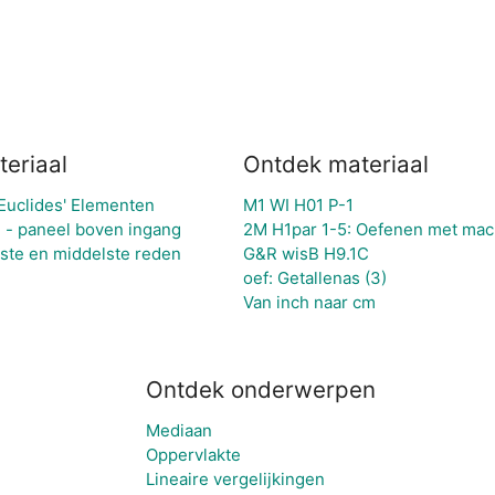
eriaal
Ontdek materiaal
Euclides' Elementen
M1 WI H01 P-1
 - paneel boven ingang
2M H1par 1-5: Oefenen met mac
erste en middelste reden
G&R wisB H9.1C
oef: Getallenas (3)
Van inch naar cm
Ontdek onderwerpen
Mediaan
Oppervlakte
Lineaire vergelijkingen