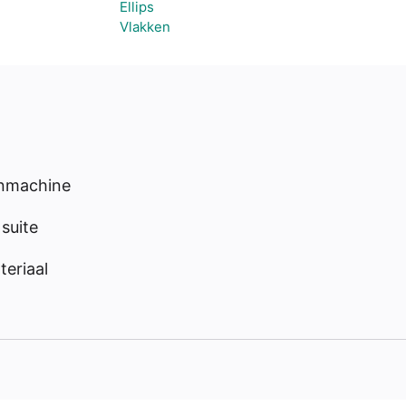
Ellips
Vlakken
enmachine
suite
eriaal