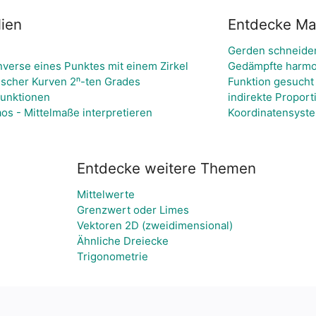
ien
Entdecke Mat
Gerden schneiden
nverse eines Punktes mit einem Zirkel
Gedämpfte harmo
ischer Kurven 2ⁿ-ten Grades
Funktion gesucht
unktionen
indirekte Proporti
os - Mittelmaße interpretieren
Koordinatensyst
Entdecke weitere Themen
Mittelwerte
Grenzwert oder Limes
Vektoren 2D (zweidimensional)
Ähnliche Dreiecke
Trigonometrie