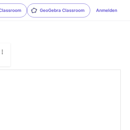
Classroom
GeoGebra Classroom
Anmelden