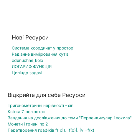
Нові Ресурси
Система координат у просторі
Радіанне вимірювання кутів
odunuchne_kolo
ЛОГАРИФ ФУНКЦІЯ
Циліндр задачі
Відкрийте для себе Ресурси
Тригонометричні нерівності - sin
Квітка 7-пелюсток
Завдання на дослідження до теми "Перпендикуляр і похила"
Монети і гривні по 2
Перетворення графіків f(|x|), |f(x)|, |y|=f(x)