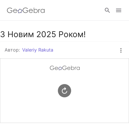
Google Клас
З Новим 2025 Роком!
Автор:
Valeriy Rakuta
GeoGebra Клас
Увійти