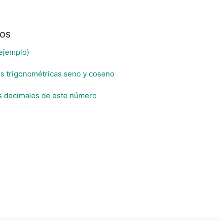
sos
(ejemplo)
es trigonométricas seno y coseno
os decimales de este número