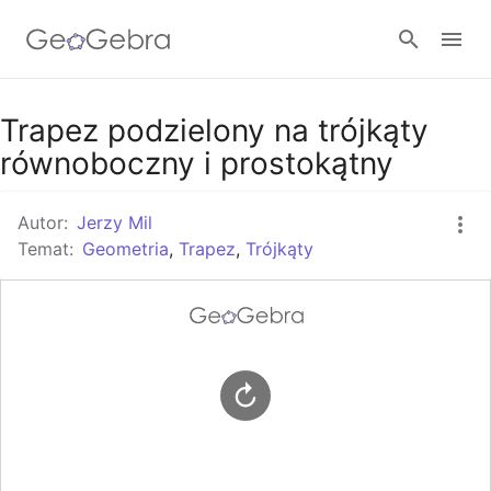
Google Classroom
Trapez podzielony na trójkąty
równoboczny i prostokątny
GeoGebra Classroom
Autor:
Jerzy Mil
Temat:
Geometria
,
Trapez
,
Trójkąty
Zaloguj się