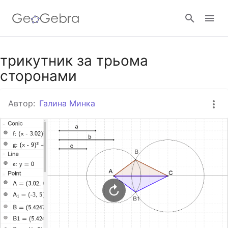
Google Клас
трикутник за трьома
сторонами
GeoGebra Клас
Автор:
Галина Минка
Увійти