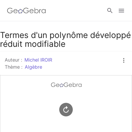
Google Classroom
Termes d'un polynôme développé
réduit modifiable
Classe GeoGebra
Auteur :
Michel IROIR
Thème :
Algèbre
Se connecter