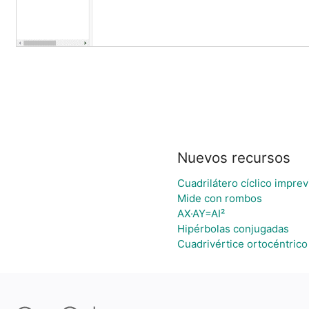
Nuevos recursos
Cuadrilátero cíclico imprev
Mide con rombos
AX·AY=AI²
Hipérbolas conjugadas
Cuadrivértice ortocéntrico