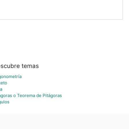
scubre temas
gonometría
eto
a
ágoras o Teorema de Pitágoras
ulos