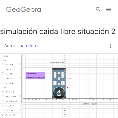
Google Classroom
simulación caida libre situación 2
Autor:
joan florez
GeoGebra Classroom
Abrir sesión