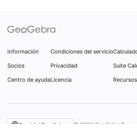
Información
Condiciones del servicio
Calculado
Socios
Privacidad
Suite Cal
Centro de ayuda
Licencia
Recursos
©
2026
GeoGebra®
Spanish / Español (internacional)