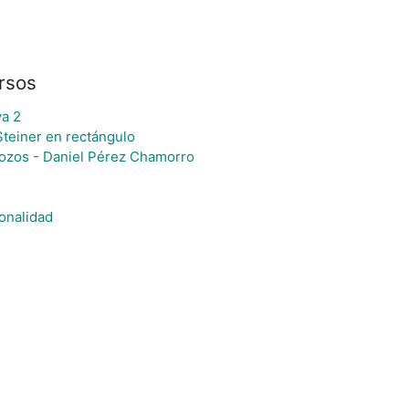
rsos
va 2
Steiner en rectángulo
trozos - Daniel Pérez Chamorro
onalidad