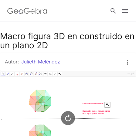
Google Classroom
Macro figura 3D en construido en
un plano 2D
GeoGebra Classroom
Autor:
Julieth Meléndez
Abrir sesión