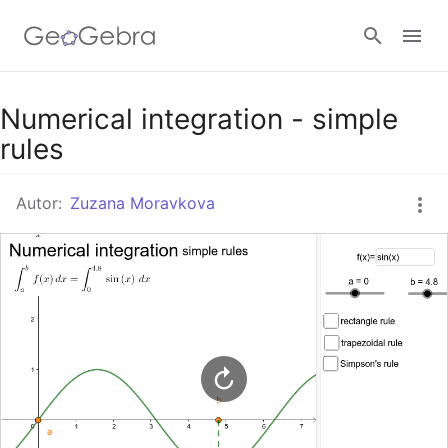
Google Classroom
Numerical integration - simple
rules
GeoGebra Třída
Autor:
Zuzana Moravkova
Přihlásit