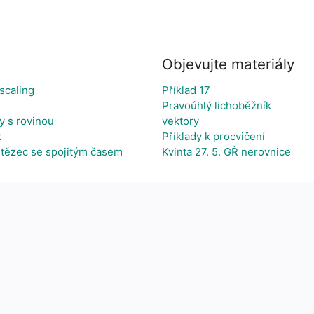
Objevujte materiály
 scaling
Příklad 17
Pravoúhlý lichoběžník
y s rovinou
vektory
k
Příklady k procvičení
tězec se spojitým časem
Kvinta 27. 5. GŘ nerovnice